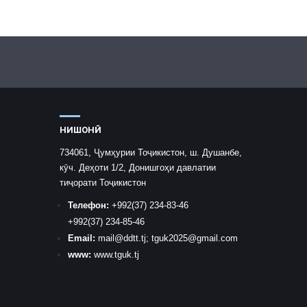
НИШОНӢ
734061, Ҷумҳурии Тоҷикистон, ш. Душанбе,
кӯч. Деҳоти 1/2, Донишгоҳи давлатии
тиҷорати Тоҷикистон
Телефон:
+992
(37) 234-83-46
+992
(37) 234-85-46
Email:
mail
@ddtt.tj
;
tguk2025@gmail.com
www:
www.tguk.tj