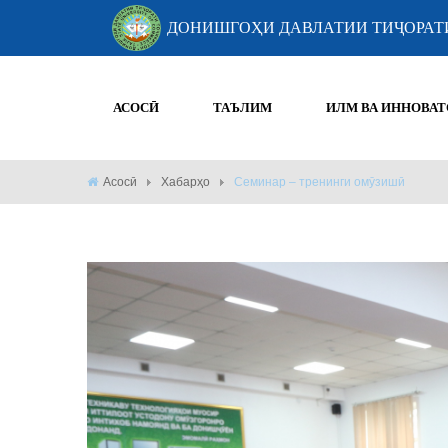
ДОНИШГОҲИ ДАВЛАТИИ ТИҶОРАТ
АСОСӢ
ТАЪЛИМ
ИЛМ ВА ИННОВАТ
Асосӣ
Хабарҳо
Семинар – тренинги омӯзишӣ