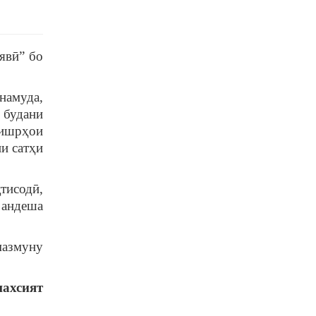
явӣ” бо
намуда,
 будани
қишрҳои
ни сатҳи
тисодӣ,
 андеша
мазмуну
ахсият