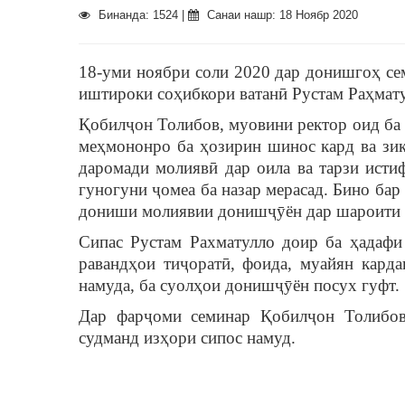
Бинанда: 1524 |
Санаи нашр: 18 Ноябр 2020
18-уми ноябри соли 2020 дар донишгоҳ се
иштироки соҳибкори ватанӣ Рустам Раҳмат
Қобилҷон Толибов, муовини ректор оид ба 
меҳмононро ба ҳозирин шинос кард ва зик
даромади молиявӣ дар оила ва тарзи исти
гуногуни ҷомеа ба назар мерасад. Бино бар
дониши молиявии донишҷӯён дар шароити
Сипас Рустам Рахматулло доир ба ҳадафи
равандҳои тиҷоратӣ, фоида, муайян карда
намуда,
ба суолҳои донишҷӯён посух гуфт.
Дар фарҷоми семинар Қобилҷон Толибов
судманд изҳори сипос намуд.