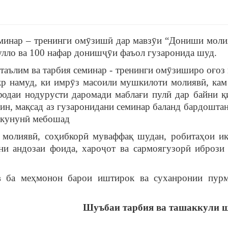
минар – тренинги омӯзишӣ дар мавзӯи “Дониши моли
улло ва 100 нафар донишҷӯи фаъол гузаронида шуд.
таълим ва тарбия семинар - тренинги омӯзиширо оғоз 
р намуд, ки имрӯз масоили мушкилоти молиявӣ, кам
фодаи нодурусти даромади маблағи пулӣ дар байни 
 ин, мақсад аз гузаронидани семинар баланд бардошта
 кунунӣ мебошад
 молиявӣ, соҳибкорӣ муваффақ шудан, робитаҳои иқ
ни андозаи фоида, хароҷот ва сармоягузорӣ ибрози
 ба меҳмонон барои иштирок ва суханронии пур
Шуъбаи тарбия ва ташаккули ш