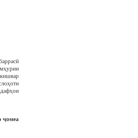
баррасӣ
умҳурии
 кишвар
слоҳоти
адафҳои
о ҷомеа