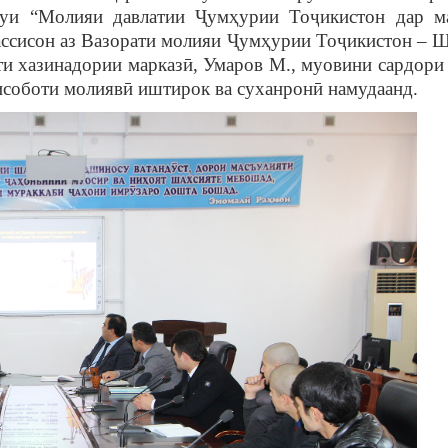
зуи “Молияи давлатии Ҷумҳурии Тоҷикистон дар м
хассисон аз Вазорати молияи Ҷумҳурии Тоҷикистон – 
ти хазинадории марказӣ, Умаров М., муовини сардори 
исоботи молиявӣ иштирок ва суханронӣ намудаанд.