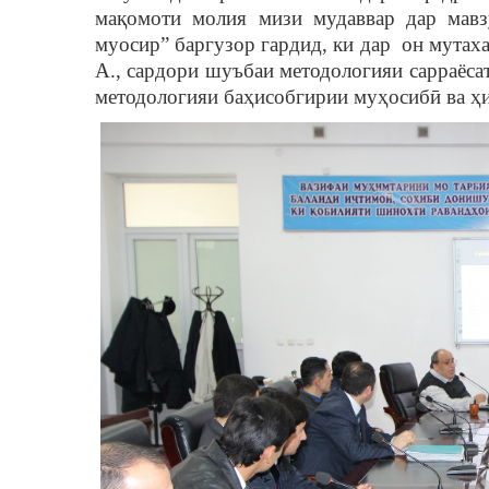
мақомоти молия мизи мудаввар дар мав
муосир” баргузор гардид, ки дар он мута
А., сардори шуъбаи методологияи сарраёса
методологияи баҳисобгирии муҳосибӣ ва ҳ