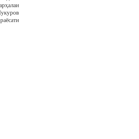
арҳалаи
Шукуров
раёсати