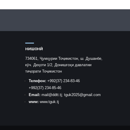
НИШОНӢ
734061, Ҷумҳурии Тоҷикистон, ш. Душанбе,
кӯч. Деҳоти 1/2, Донишгоҳи давлатии
тиҷорати Тоҷикистон
Телефон:
+992
(37) 234-83-46
+992
(37) 234-85-46
Email:
mail
@ddtt.tj
;
tguk2025@gmail.com
www:
www.tguk.tj