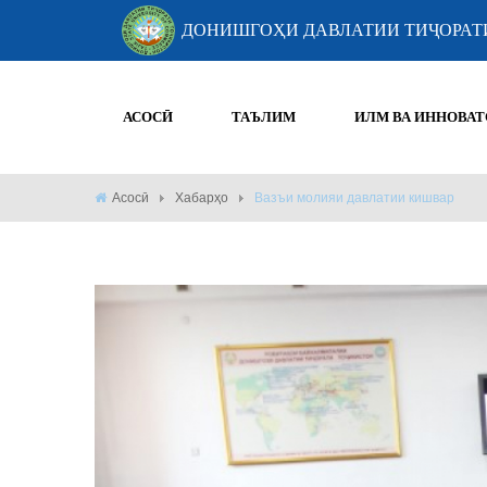
ДОНИШГОҲИ ДАВЛАТИИ ТИҶОРАТ
АСОСӢ
ТАЪЛИМ
ИЛМ ВА ИННОВАТ
Асосӣ
Хабарҳо
Вазъи молияи давлатии кишвар