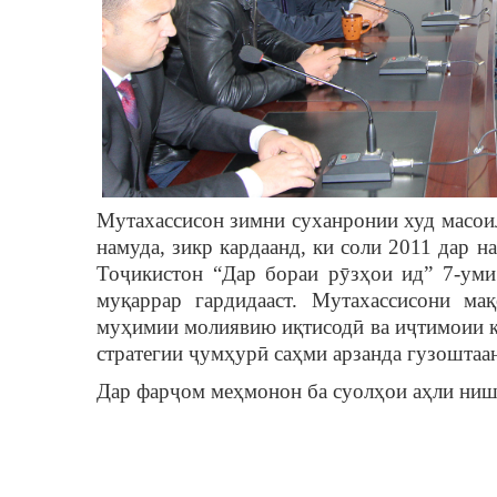
Мутахассисон зимни суханронии худ масои
намуда, зикр кардаанд, ки соли 2011 дар 
Тоҷикистон “Дар бораи рӯзҳои ид” 7-ум
муқаррар гардидааст. Мутахассисони м
муҳимии молиявию иқтисодӣ ва иҷтимоии 
стратегии ҷумҳурӣ саҳми арзанда гузоштаа
Дар фарҷом меҳмонон ба суолҳои аҳли ниш