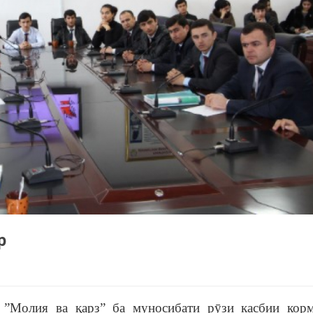
р
 ”Молия ва қарз” ба муносибати рӯзи касбии кор