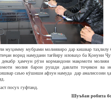
ли муҳимму мубрами молиявиро дар кишвар таҳлилу 
натиҷаи ворид намудани тағйиру иловаҳо ба Қонуни Ҷ
и декабр ҳамчун рӯзи кормандони мақомоти молияи
ақомоти молия барои рушди давлати тоҷикон ва и
кишвар саъю кӯшиши афзун намуда дар амалисозии ҳ
нд.
аст посух гуфтанд.
Шуъбаи робита б