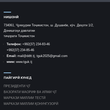
НИШОНӢ
734061, Ҷумҳурии Тоҷикистон, ш. Душанбе, кӯч. Деҳоти 1/2,
Донишгоҳи давлатии
тиҷорати Тоҷикистон
Телефон:
+992
(37) 234-83-46
+992
(37) 234-85-46
Email:
mail
@ddtt.tj
;
tguk2025@gmail.com
www:
www.tguk.tj
ПАЙГИРӢ КУНЕД
ПРЕЗИДЕНТИ ҶТ
ВАЗОРАТИ МАОРИФ ВА ИЛМИ ҶТ
МАРКАЗИ МИЛЛИИ ТЕСТӢ
МАРКАЗИ МИЛЛИИ ҚОНУНГУЗОРӢ