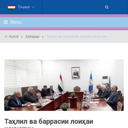
Тоҷикӣ
Menu
Асосӣ
Хабарҳо
Таҳлил ва баррасии лоиҳаи нахустин
Таҳлил ва баррасии лоиҳаи