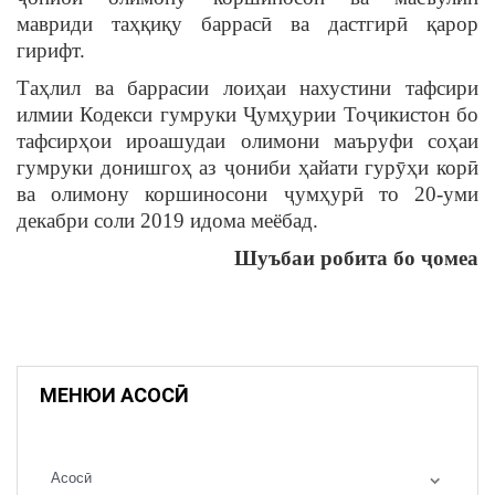
мавриди таҳқиқу баррасӣ ва дастгирӣ қарор
гирифт.
Таҳлил ва баррасии лоиҳаи нахустини тафсири
илмии Кодекси гумруки Ҷумҳурии Тоҷикистон бо
тафсирҳои ироашудаи олимони маъруфи соҳаи
гумруки донишгоҳ аз ҷониби ҳайати гурӯҳи корӣ
ва олимону коршиносони ҷумҳурӣ то 20-уми
декабри соли 2019 идома меёбад.
Шуъбаи робита бо ҷомеа
МЕНЮИ АСОСӢ
Асосӣ