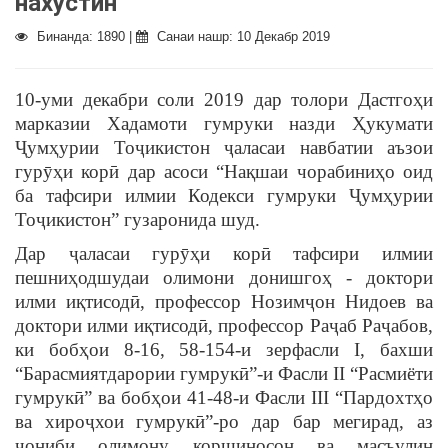
нахустин
Бинанда: 1890 |
Санаи нашр: 10 Декабр 2019
10-уми декабри соли 2019 дар толори Дастгоҳи
марказии Хадамоти гумруки назди Ҳукумати
Ҷумҳурии Тоҷикистон ҷаласаи навбатии аъзои
гурӯҳи корӣ дар асоси “Нақшаи чорабиниҳо оид
ба тафсири илмии Кодекси гумруки Ҷумҳурии
Тоҷикистон” гузаронида шуд.
Дар ҷаласаи гурӯҳи корӣ тафсири илмии
пешниҳодшудаи олимони донишгоҳ - доктори
илми иқтисодӣ, профессор Нозимҷон Нидоев ва
доктори илми иқтисодӣ, профессор Раҷаб Раҷабов,
ки бобҳои 8-16, 58-154-и зерфасли I, бахши
“Барасмиятдарории гумрукӣ”-и Фасли II “Расмиёти
гумрукӣ” ва бобҳои 41-48-и Фасли III “Пардохтҳо
ва хироҷхои гумрукӣ”-ро дар бар мегирад, аз
ҷониби олимону коршиносон ва масъулин