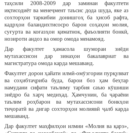
таҳсили 2008-2009 дар заминаи факултети
иқтисодиёт ва менеҷмент таъсис дода шуда, яке аз
сохторҳои таркибии донишгоҳ ба ҳисоб рафта,
кадрҳои баландихтисосро барои соҳаҳои молия,
суғурта ва коғазҳои қиматнок, фаъолияти бонкӣ,
нозироти андоз ва омор омода менамояд.
Дар факултет ҳамасола шумораи зиёди
мутахассисон дар зинаҳои бакалавриат ва
магистратура омода карда мешаванд.
Факултет дорои ҳайати илмӣ-омӯзгории пурқувват
ва соҳибтаҷриба буда, барои боз ҳам беҳтар
намудани сифати таълиму тарбия саъю кӯшиши
зиёдро ба харҷ медиҳад. Ҳамчунин, ба ҷараёни
таълим роҳбарон ва мутахассисони бонкҳои
тиҷоратӣ ва дигар сохторҳои молиявӣ ҷалб карда
мешаванд.
Дар факултет маҳфилҳои илмии «Молия ва қарз»,