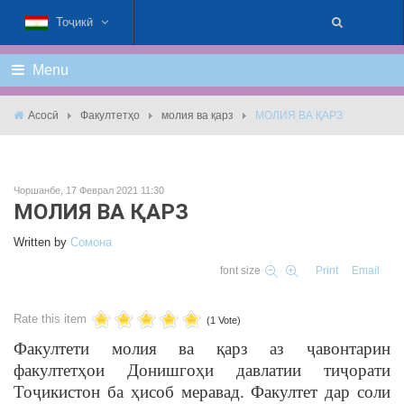
Тоҷикӣ
Menu
Асосӣ
Факултетҳо
молия ва қарз
МОЛИЯ ВА ҚАРЗ
Чоршанбе, 17 Феврал 2021 11:30
МОЛИЯ ВА ҚАРЗ
Written by
Cомона
font size
Print
Email
Rate this item
(1 Vote)
Факултети молия ва қарз аз ҷавонтарин
факултетҳои Донишгоҳи давлатии тиҷорати
Тоҷикистон ба ҳисоб меравад. Факултет дар соли