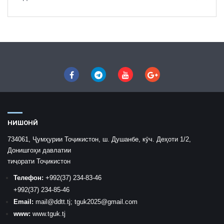
НИШОНӢ
734061, Ҷумҳурии Тоҷикистон, ш. Душанбе, кӯч. Деҳоти 1/2,
Донишгоҳи давлатии
тиҷорати Тоҷикистон
Телефон:
+992
(37) 234-83-46
+992
(37) 234-85-46
Email:
mail
@ddtt.tj
;
tguk2025@gmail.com
www:
www.tguk.tj