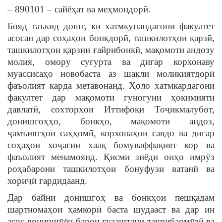
– 890101 – сайёҳат ва меҳмондорӣ.
Бояд таъкид дошт, ки хатмкунандагони факултет
асосан дар соҳаҳои бонкдорӣ, ташкилотҳои қарзӣ,
ташкилотҳои қарзии ғайрибонкӣ, мақомоти андозу
молия, омору суғурта ва дигар корхонаву
муассисаҳо новобаста аз шакли моликиятдорӣ
фаъолият карда метавонанд. Ҳоло хатмкардагони
факултет дар мақомоти гуногуни ҳокимияти
давлатӣ, сохторҳои Иттифоқи Тоҷикмалубот,
донишгоҳҳо, бонкҳо, мақомоти андоз,
ҷамъиятҳои саҳҳомӣ, корхонаҳои савдо ва дигар
соҳаҳои хоҷагии халқ бомуваффақият кор ва
фаъолият менамоянд. Қисми зиёди онҳо имрӯз
роҳабарони ташкилотҳои бонуфузи ватанӣ ва
хориҷӣ гардидаанд.
Дар байни донишгоҳ ва бонкҳои пешқадам
шартномаҳои ҳамкорӣ баста шудааст ва дар ин
асос донишҷӯён барои гузаштани таҷрибаомӯзӣ ва