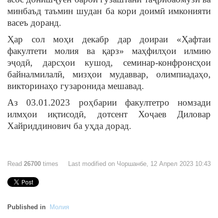
минбаъд таъмин шудан ба кори доимӣ имконияти
васеъ доранд.
Ҳар сол моҳи декабр дар доираи «Ҳафтаи
факултети молия ва қарз» маҳфилҳои илмию
эҷодӣ, дарсҳои кушод, семинар-конфронсҳои
байналмилалӣ, мизҳои мудаввар, олимпиадаҳо,
викторинаҳо гузаронида мешавад.
Аз 03.01.2023 роҳбарии факултетро номзади
илмҳои иқтисодӣ, дотсент Хоҷаев Диловар
Хайриддинович ба уҳда дорад.
Read
26700
times
Last modified on Чоршанбе, 12 Апрел 2023 10:43
Published in
Молия