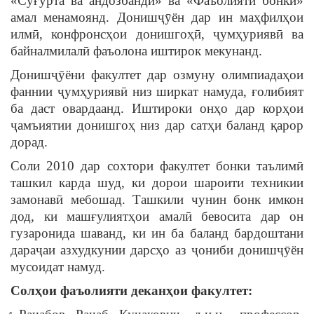
«Суғурта ва андозбандӣ» ва «Фаъолияти бонкӣ»
амал менамоянд. Донишҷӯён дар ин маҳфилҳои
илмӣ, конфронсҳои донишгоҳӣ, ҷумҳуриявӣ ва
байналмилалӣ фаъолона иштирок мекунанд.
Донишҷӯёни факултет дар озмуну олимпиадаҳои
фаннии ҷумҳуриявӣ низ ширкат намуда, ғолибият
ба даст овардаанд. Иштироки онҳо дар корҳои
ҷамъиятии донишгоҳ низ дар сатҳи баланд қарор
дорад.
Соли 2010 дар сохтори факултет бонки таълимӣ
ташкил карда шуд, ки дорои шароити техникии
замонавӣ мебошад. Ташкили чунин бонк имкон
дод, ки машғулиятҳои амалӣ бевосита дар он
гузаронида шаванд, ки ин ба баланд бардоштани
дараҷаи азхудкунии дарсҳо аз ҷониби донишҷӯён
мусоидат намуд.
Солҳои фаъолияти деканҳои факултет: