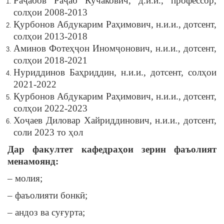
Раҷабов Раҷаб Кучакович, д.и.и., профессор,
солҳои 2008-2013
Қурбонов Абдукарим Раҳимович, н.и.и., дотсент,
солҳои 2013-2018
Аминов Фотеҳҷон Иномҷонович, н.и.и., дотсент,
солҳои 2018-2021
Нуриддинов Баҳриддин, н.и.и., дотсент, солҳои
2021-2022
Қурбонов Абдукарим Раҳимович, н.и.и., дотсент,
солҳои 2022-2023
Хоҷаев Диловар Хайриддинович, н.и.и., дотсент,
соли 2023 то ҳол
Дар факултет кафедраҳои зерин фаъолият
менамоянд:
– молия;
– фаъолияти бонкӣ;
– андоз ва суғурта;