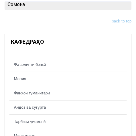
Cомона
back to top
КАФЕДРАҲО
Фаъолияти бонкӣ
Молия
Фанҳои гуманитарӣ
Андоз ва суғурта
Тарбияи ҷисмонӣ
Менеҷмент