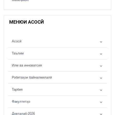
МЕНЮИ АСОСӢ
Асосӣ
Таълим
Илм ва инноватсия
Робитаҳои байналмилалӣ
Тарбия
Факултетҳо
Довталаб-2026