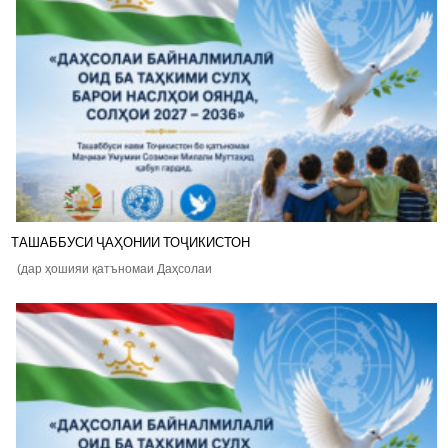
ТАШАББУСИ ҶАҲОНИИ ТОҶИКИСТОН
(дар ҳошияи қатъномаи Даҳсолаи