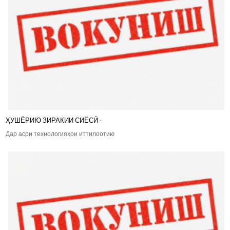
ҲУШЁРИЮ ЗИРАКИИ СИЁСӢ -
Дар асри технологияҳои иттилоотию