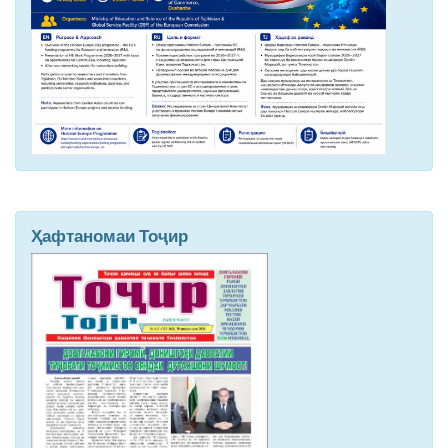
Ҳафтаномаи Тоҷир