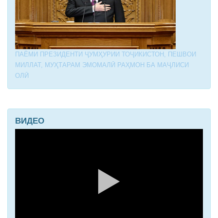
ПАЁМИ ПРЕЗИДЕНТИ ҶУМҲУРИИ ТОҶИКИСТОН, ПЕШВОИ
МИЛЛАТ, МУҲТАРАМ ЭМОМАЛӢ РАҲМОН БА МАҶЛИСИ
ОЛӢ
ВИДЕО