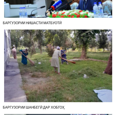
БАРГУЗОРИИ НИШАСТИ МАТБУОТӢ
БАРГУЗОРИИ ШАНБЕГӢ ДАР ХОБГОҲ