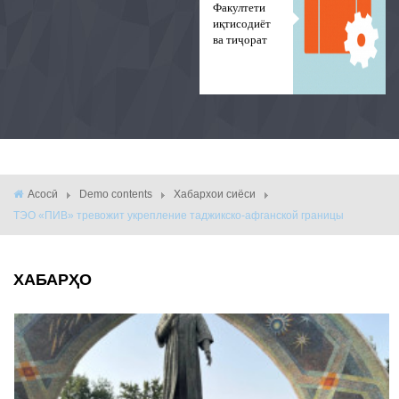
Факултети
иқтисодиёт
ва тиҷорат
Асосӣ
Demo contents
Хабархои сиёси
ТЭО «ПИВ» тревожит укрепление таджикско-афганской границы
ХАБАРҲО