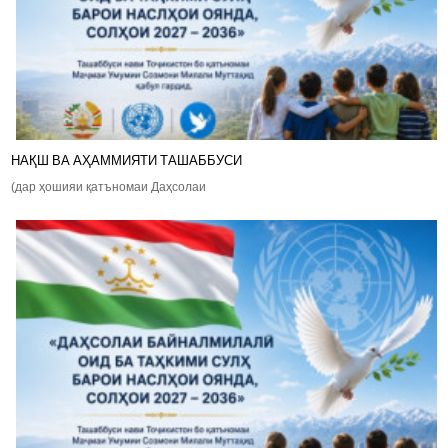
НАҚШ ВА АҲАММИЯТИ ТАШАББУСИ
(дар ҳошияи қатъномаи Даҳсолаи