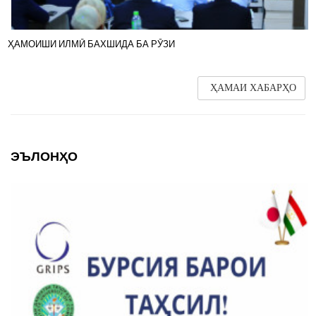
ҲАМОИШИ ИЛМӢ БАХШИДА БА РӮЗИ
ҲАМАИ ХАБАРҲО
ЭЪЛОНҲО