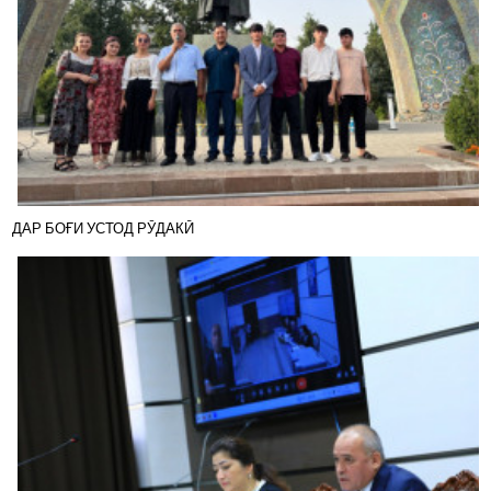
ДАР БОҒИ УСТОД РӮДАКӢ