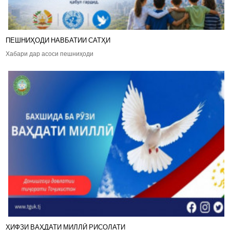
ПЕШНИҲОДИ НАВБАТИИ САТҲИ
Хабари дар асоси пешниҳоди
ҲИФЗИ ВАҲДАТИ МИЛЛӢ РИСОЛАТИ