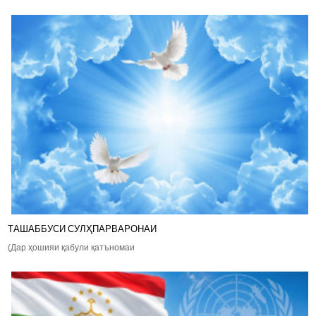
ТАШАББУСИ СУЛҲПАРВАРОНАИ
(Дар ҳошияи қабули қатъномаи