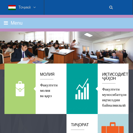
Тоҷикӣ
Menu
МОЛИЯ
ИҚТИСОДИЁТИ
ҶАҲОН
Факултети
Факултети
молия
муносибатҳои
ва қарз
иқтисодии
байналмилалӣ
ТИҶОРАТ