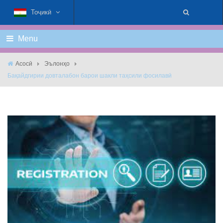
Тоҷикӣ
Menu
Асосӣ
Эълонҳо
Бақайдгирии довталабон барои шакли таҳсили фосилавӣ