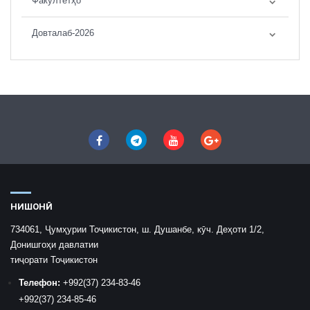
Факултетҳо
Довталаб-2026
НИШОНӢ
734061, Ҷумҳурии Тоҷикистон, ш. Душанбе, кӯч. Деҳоти 1/2,
Донишгоҳи давлатии
тиҷорати Тоҷикистон
Телефон:
+992
(37) 234-83-46
+992
(37) 234-85-46