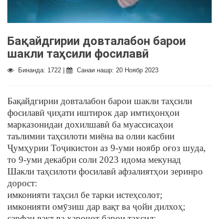
Бақайдгирии довталабон барои
шакли таҳсили фосилавӣ
Бинанда: 1722 |
Санаи нашр: 20 Ноябр 2023
Бақайдгирии довталабон барои шакли таҳсили
фосилавӣ ҷиҳати иштирок дар имтиҳонҳои
марказонидаи дохилшавӣ ба муассисаҳои
таълимии таҳсилоти миёна ва олии касбии
Ҷумҳурии Тоҷикистон аз 9-уми ноябр оғоз шуда,
то 9-уми декабри соли 2023 идома мекунад
Шакли таҳсилоти фосилавӣ афзалиятҳои зеринро
дорост:
имконияти таҳсил бе тарки истеҳсолот;
имконияти омӯзиш дар вақт ва ҷойи дилхоҳ;
сарфаи вақт ва хароҷот барои таҳсил;