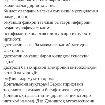
озодӣ ва чандирии таълим;
ба даст овардани малакаи омӯзиши мустақилонаи
илму дониш;
омӯзиши фанҳои таълимӣ ба таври инфиродӣ;
реҷаи мувофиқи таълим;
истифодаи технологияҳои муосири иттилоотӣ-
иртиботӣ;
дастрасии васеъ ба маводи таълимӣ-методии
электронӣ;
дастрасии омӯзиш барои қишрҳои гуногуни
аҳолӣ;
дастрасӣ ба захираҳои электронии китобхонаҳои
ватанӣ ва хориҷӣ;
омӯзиш дар муҳити ором.
Довталабони муҳтарам! Барои гирифтани
таҳсилоти фосилавии босифат ихтисосҳои
Донишгоҳи давлатии тиҷорати Тоҷикистонро
интихоб намоед. Дар Донишгоҳ мутахассисони