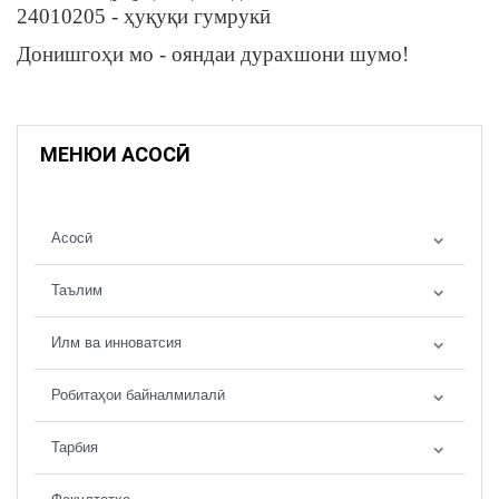
24010205 - ҳуқуқи гумрукӣ
Донишгоҳи мо - ояндаи дурахшони шумо!
МЕНЮИ АСОСӢ
Асосӣ
Таълим
Илм ва инноватсия
Робитаҳои байналмилалӣ
Тарбия