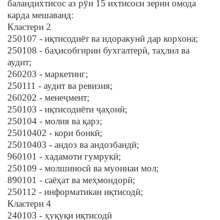
баландихтисос аз рӯи 15 ихтисоси зерин омода
карда мешаванд:
Кластери 2
250107 - иқтисодиёт ва идоракунӣ дар корхона;
250108 - баҳисобгирии бухгалтерӣ, таҳлил ва
аудит;
260203 - маркетинг;
250111 - аудит ва ревизия;
260202 - менеҷмент;
250103 - иқтисодиёти ҷаҳонӣ;
250104 - молия ва қарз;
25010402 - кори бонкӣ;
25010403 - андоз ва андозбандӣ;
960101 - хадамоти гумрукӣ;
250109 - молшиносӣ ва муоинаи мол;
890101 - саёҳат ва меҳмондорӣ;
250112 - информатикаи иқтисодӣ;
Кластери 4
240103 - ҳуқуқи иқтисодӣ