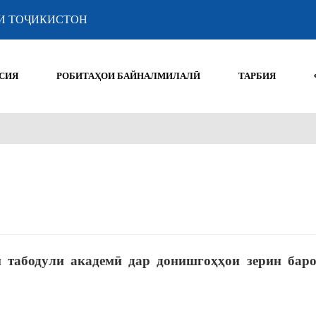
И ТОҶИКИСТОН
СИЯ
РОБИТАҲОИ БАЙНАЛМИЛАЛӢ
ТАРБИЯ
 табодули академӣ дар донишгоҳҳои зерин баро