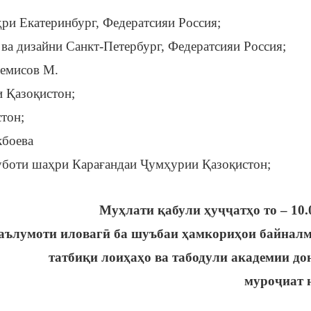
ри Екатеринбург, Федератсияи Россия;
ва дизайни Санкт-Петербург, Федератсияи Россия;
темисов М.
 Қазоқистон;
тон;
боева
луботи шаҳри Карағандаи Ҷумҳурии Қазоқистон;
Муҳлати қабули ҳуҷҷатҳо то – 10.
аълумоти иловагӣ ба шуъбаи ҳамкориҳои байнал
татбиқи лоиҳаҳо ва табодули академии д
муроҷиат 