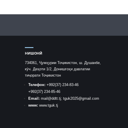
НИШОНӢ
734061, Ҷумҳурии Тоҷикистон, ш. Душанбе,
кӯч. Деҳоти 1/2, Донишгоҳи давлатии
тиҷорати Тоҷикистон
Телефон:
+992
(37) 234-83-46
+992
(37) 234-85-46
Email:
mail
@ddtt.tj
;
tguk2025@gmail.com
www:
www.tguk.tj