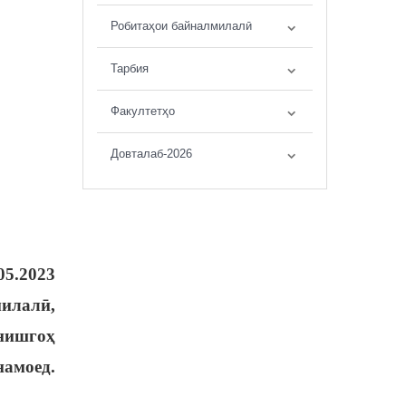
Робитаҳои байналмилалӣ
Тарбия
Факултетҳо
Довталаб-2026
05.2023
милалӣ,
онишгоҳ
намоед.