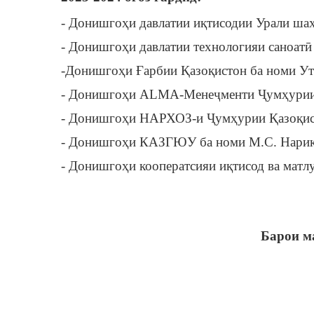
- Донишгоҳи давлатии иқтисодии Урали шаҳ
- Донишгоҳи давлатии технологияи саноатӣ 
-Донишгоҳи Ғарбии Қазоқистон ба номи У
- Донишгоҳи ALMA-Менеҷменти Ҷумҳурии
- Донишгоҳи НАРХОЗ-и Ҷумҳурии Қазоқис
- Донишгоҳи КАЗГЮУ ба номи М.С. Нарик
- Донишгоҳи кооператсияи иқтисод ва мат
Барои м