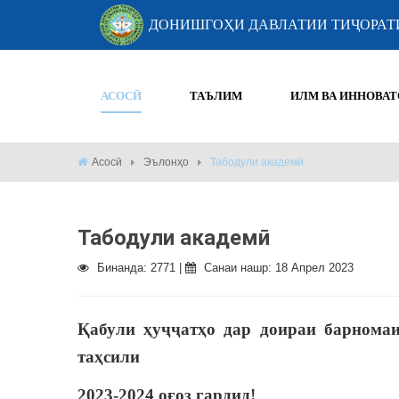
ДОНИШГОҲИ ДАВЛАТИИ ТИҶОРАТ
АСОСӢ
ТАЪЛИМ
ИЛМ ВА ИННОВАТ
Асосӣ
Эълонҳо
Табодули академӣ
Табодули академӣ
Бинанда: 2771 |
Санаи нашр: 18 Апрел 2023
Қабули ҳуҷҷатҳо дар доираи барномаи
таҳсили
2023-2024 оғоз гардид!