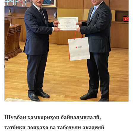
Шуъбаи ҳамкориҳои байналмилалӣ,
татбиқи лоиҳаҳо ва табодули академӣ