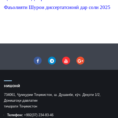
Фаъолияти Шурои диссертатсионӣ дар соли 2025
НИШОНӢ
734061, Ҷумҳурии Тоҷикистон, ш. Душанбе, кӯч. Деҳоти 1/2,
Донишгоҳи давлатии
тиҷорати Тоҷикистон
Телефон:
+992
(37) 234-83-46