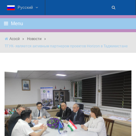
Русский
Menu
Асосӣ
Новости
ТГУК- является активным партнером проектов Horizon в Таджикистане