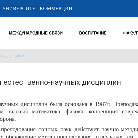
 УНИВЕРСИТЕТ КОММЕРЦИИ
МЕЖДУНАРОДНЫЕ СВЯЗИ
ВОСПИТАНИЕ
ФАКУЛ
чных дисциплин
 естественно-научных дисциплин
научных дисциплин была основана в 1987г. Преподав
м: высшая математика, физика, конценпция совре
орона.
преподования точных наук действует научно-методи
ся обсуждение метода преподования
отдельных тем