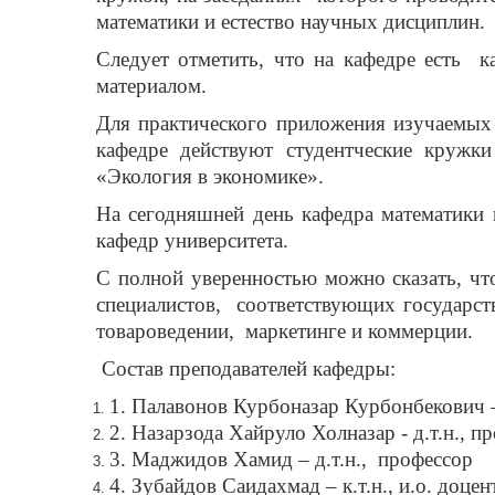
математики и естество научных дисциплин.
Следует отметить, что на кафедре есть
к
материалом.
Для практического приложения изучаемых
кафедре действуют студентческие кружк
«Экология в экономике».
На сегодняшней день кафедра математики 
кафедр университета.
С полной уверенностью можно сказать, чт
специалистов,
соответствующих государств
товароведении,
маркетинге и коммерции.
Состав преподавателей кафедры:
1. Палавонов Курбоназар Курбонбекович –
2. Назарзода Хайруло Холназар - д.т.н., п
3. Маджидов Хамид – д.т.н.,
профессор
4. Зубайдов Саидахмад – к.т.н., и.о. доцен