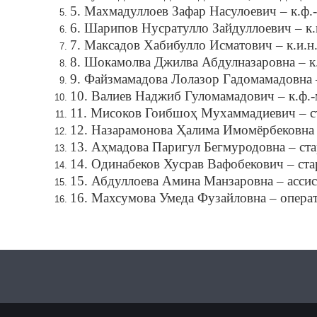
5. Махмадуллоев Зафар Насулоевич – к.ф.-м
6. Шарипов Нусратулло Зайдуллоевич – к.п.
7. Максадов Хабибулло Исматович – к.и.н.
8. Шокамолва Джилва Абдулназаровна – к.ф
9. Файзмамадова Лолазор Гадомамадовна – 
10. Валиев Наджиб Гуломамадович – к.ф.-м
11. Мисоков Гоибшоҳ Мухаммадиевич – с
12. Назарамонова Ҳалима Имомёрбековна 
13. Аҳмадова Паригул Бегмуродовна – ст
14. Одинабеков Хусрав Вафобекович – ст
15. Абдуллоева Амина Манзаровна – ассис
16. Махсумова Умеда Фузайловна – опера