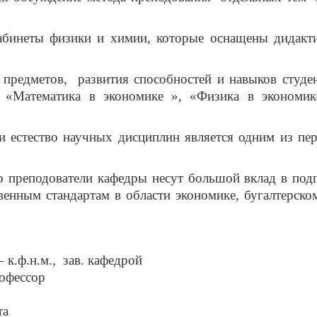
абинеты физики и химии, которые оснащены дидакт
 предметов,
развития способностей и навыков студен
и «Математика в экономике », «Физика в экономик
и естество научных дисциплин является одним из пе
о преподователи кафедры несут большой вклад в под
енным стандартам в области экономике, бугалтерском
 к.ф.н.м.,
зав. кафедрой
рофессор
та