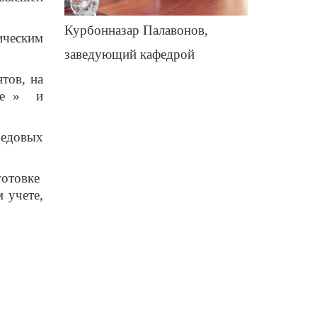
Курбонназар Палавонов,
ическим
заведующий кафедрой
тов, на
е »
и
редовых
готовке
 учете,