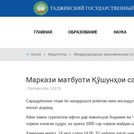
ТАДЖИКСКИЙ ГОСУДАРСТВЕННЫЙ
ГЛАВНАЯ
ОБРАЗОВАНИЕ
НАУКА
Асосӣ
Факултеты
Международные экономические от
Маркази матбуоти Қӯшунҳои с
Просмотров: 16379
Сарҳадбонони тоҷик бо назардошти робитаи неки инсондус
иҷозат доданд.
Айни замон гурезагони афғон дар мавзеъҳои Андемин ва 
чорвои хонагии худро, аз ҷумла 1000 сар чорвои майдаи ш
Ҳамчунин имрӯз, 14 июл соати 14:05, 51 нафари дигар ш