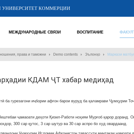
 УНИВЕРСИТЕТ КОММЕРЦИИ
МЕЖДУНАРОДНЫЕ СВЯЗИ
ВОСПИТАНИЕ
ФАКУЛ
ношения, права и таможни
Demo contents
Эълонҳо
Маркази матбу
арҳадии КДАМ ҶТ хабар медиҳад
тӣ ба гурезагони иҷбории афғон барои вуруд ба қаламрави Ҷумҳурии То
Чештебаи ҷамаоати деҳоти Қизил-Работи ноҳияи Мурғоб қарор доранд. О
охдор, 300 сар қутос, 3 сар шутур ва 30 сар аспро бо худ овардаанд.
аҳрвандони Ҷумҳурии Исломии Афғонистон тавассути минтақаи ҷамоати 