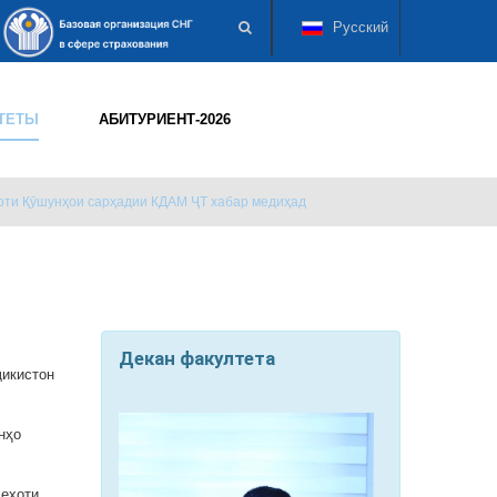
Русский
ТЕТЫ
АБИТУРИЕНТ-2026
оти Қӯшунҳои сарҳадии КДАМ ҶТ хабар медиҳад
Декан факултета
ҷикистон
нҳо
деҳоти