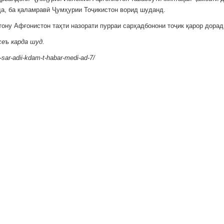
да, ба қаламравӣ Ҷумҳурии Тоҷикистон ворид шуданд.
ону Афғонистон таҳти назорати пурраи сарҳадбонони тоҷик қарор дорад
еъ карда шуд.
-sar-adii-kdam-t-habar-medi-ad-7/