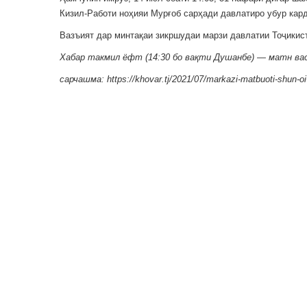
Кизил-Работи ноҳияи Мурғоб сарҳади давлатиро убур кар
Вазъият дар минтақаи зикршудаи марзи давлатии Тоҷикист
Хабар такмил ёфт (14:30 бо вақти Душанбе) — матн вас
сарчашма: https://khovar.tj/2021/07/markazi-matbuoti-shun-oi