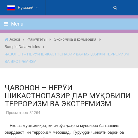
Русский
Menu
Асосӣ
Факултеты
Экономика и коммерция
Sample Data-Articles
ҶАВОНОН – НЕРӮИ ШИКАСТНОПАЗИР ДАР МУҚОБИЛИ ТЕРРОРИЗМ
ВА ЭКСТРЕМИЗМ
ҶАВОНОН – НЕРӮИ
ШИКАСТНОПАЗИР ДАР МУҚОБИЛИ
ТЕРРОРИЗМ ВА ЭКСТРЕМИЗМ
Просмотров: 31264
Яке аз мушкилиҳое, ки имрӯз ҷаҳони муосирро ба ташвиш
овардааст ин терроризм мебошад. Гурӯҳҳои ҷиноятӣ барои ба