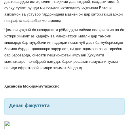
дастовардҳои истиқлолият, таҳкими давлатдорӣ, ваҳдати миллӣ,
сулҳу субот, рушди минбаъдаи иқтисодиву иҷтимоии Ватани
азизамон ва устувор гардонидани мавқеи он дар қатори кишварҳои
пешрафта сафарбар менамоянд.
Ҷомеаи ҷаҳонӣ бо назардошти рӯйдодҳои сиёсии солҳои ахир ва ба
хотири ҳимоят аз ҳадафу ва манфиатҳои миллӣ дар тамоми
кишварҳо бар муқобили ин падидаи номатлуб даст ба муборизаҳои
беамон бурда ҷавононро зарур аст, ки дастаҷамона аз як гиребон
сар бароварда, сиёсати пешгирифтаи имрӯзаи Ҳукумати
мамлакатро ҷонибдорӣ намуда, барои решакан намудани тухми
палиди ифротгароӣ камари ҳиммат банданд.
Ҳасанова Моҳира-мутахассис
Декан факултета