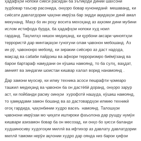
ҳадафҳои нопоки сиёсӣ расидан ба эътиқоди динии шахсони
зудбовар таъсир расонида, онҳоро бовар кунониданӣ мешаванд, ки
сиёсати давлатдории ҷаҳони имрӯза бар зидди ақидаҳои динӣ амал
мекунанд. Маҳз бо ин роҳу восита мехоҳанд аз аҳкоми дини мубини
ислом истифода бурда, ба ҳадафҳои нопоки худ ноил
гарданд. Таҳлилҳо нишон медиҳанд, ки қурбони аксари ҷиноятҳои
террористӣ дар минтақаҳои гуногуни олам ҷавонон мебошанд. Аз
ин рӯ, ҷавононро мебояд, ки зиракии сиёсиро аз даст надода,
мақсад ва сабаби пайдоиш ва афкори терроризмро биёмӯзанд ва
барои бартараф намудани он кӯшиш намоянд, то ба сулҳ, ваҳдат,
амният ва зиндагии шоистаи кишвар халал ворид нанамоянд .
Дар замони муосир, ки илму техника асоси пешрафти ҷомеаро
ташкил медиҳанд ва ҷавонон ба он дастёбӣ доранд, онҳоро зарур
аст, ки пойбанди расму оинҳои хурофотӣ нашуда, кӯшиш намоянд,
то ҳамқадами замон бошанд ва аз дастовардҳои илмию техникӣ
огоҳ гардида, ҷаҳонбинии худро васеъ намоянд. Талошҳои
ҷавонони имрӯзаи мо ҷиҳати иштироки фаъолона дар рушду нумӯи
кишвари азизамон бовар ба он месозад, ки онҳо бо ҳисси баланди
худшиносиву худогоҳии миллӣ ва ифтихор аз давлату давлатдории
миллӣ тамоми нерӯи ақлонии худро дар оянда низ барои ҳифзи