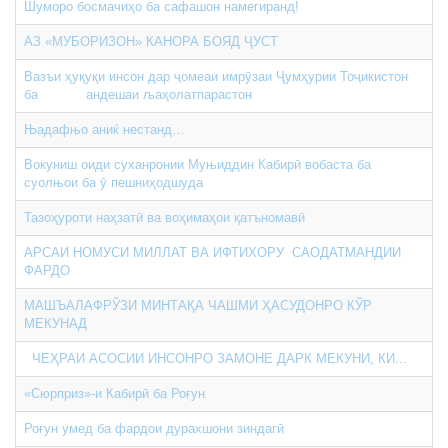
Шуморо босмачиҳо ба сафашон намегиранд!
АЗ «МУБОРИЗОН» КАНОРА БОЯД ҶУСТ
Вазъи ҳуқуқи инсон дар ҷомеаи имрӯзаи Ҷумҳурии Тоҷикистон
ба андешаи љаҳолатпарастон
Њадафњо аниќ нестанд…
Вокуниш оиди суханронии Муњиддин Кабирӣ вобаста ба
суолњои ба ӯ пешниҳодшуда
Тазоҳуроти наҳзатӣ ва воҳимаҳои қатъномавӣ
АРСАИ НОМУСИ МИЛЛАТ ВА ИФТИХОРУ САОДАТМАНДИИ
ФАРДО
МАШЪАЛАФРЎЗИ МИНТАҚА ЧАШМИ ҲАСУДОНРО КЎР
МЕКУНАД
ЧЕҲРАИ АСОСИИ ИНСОНРО ЗАМОНЕ ДАРК МЕКУНИ, КИ...
«Сюрприз»-и Кабирӣ ба Роғун
Роғун умед ба фардои дурахшони зиндагӣ