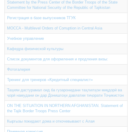
Statement by the Press Center of the Border Troops of the State
Committee for National Security of the Republic of Tajikistan
Регистрация в базе выпускников ТГУК
MOCCA - Multilevel Orders of Corruption in Central Asia
Учебное управление
Кафедра физической культуры
Список документов для оформления и продления визы:
Фотогалерея
Тренинг для тренеров «Кредитный специалист»
Таҳияи дастурамал оид ба гузаронидани таҳлилҳои миқдорӣ ва
ҷорӣ намудани он дар Донишгоҳи давлатии тиҷорати Тоҷикистон
ON THE SITUATION IN NORTHERN AFGHANISTAN. Statement of
the Tajik Border Troops Press Center
Кыргызы покидают дома и откочевывают с Алая
Приемная комиссия