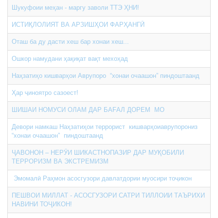
Шукуфоии меҳан - маргу заволи ТТЭ ҲНИ!
ИСТИҚЛОЛИЯТ ВА АРЗИШҲОИ ФАРҲАНГӢ
Оташ ба ду дасти хеш бар хонаи хеш...
Ошкор намудани ҳақиқат вақт мехоҳад
Наҳзатиҳо кишварҳои Аврупоро “хонаи очаашон” пиндоштаанд
Ҳар ҷиноятро сазоест!
ШИШАИ НОМУСИ ОЛАМ ДАР БАFАЛ ДОРЕМ МО
Девори намкаш Наҳзатиҳои террорист кишварҳоиаврупорониз
“хонаи очаашон” пиндоштаанд
ҶАВОНОН – НЕРӮИ ШИКАСТНОПАЗИР ДАР МУҚОБИЛИ
ТЕРРОРИЗМ ВА ЭКСТРЕМИЗМ
Эмомалӣ Раҳмон асосгузори давлатдории муосири тоҷикон
ПЕШВОИ МИЛЛАТ - АСОСГУЗОРИ САТРИ ТИЛЛОИИ ТАЪРИХИ
НАВИНИ ТОҶИКОН!