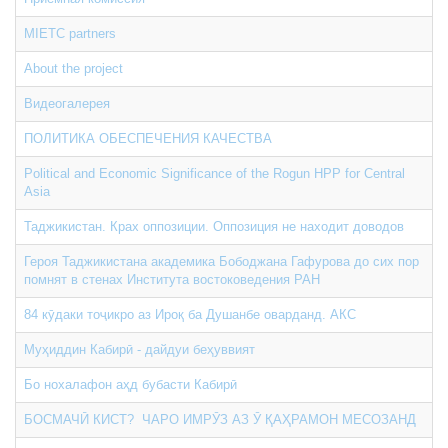
MIETC partners
About the project
Видеогалерея
ПОЛИТИКА ОБЕСПЕЧЕНИЯ КАЧЕСТВА
Political and Economic Significance of the Rogun HРР for Central
Asia
Таджикистан. Крах оппозиции. Оппозиция не находит доводов
Героя Таджикистана академика Бободжана Гафурова до сих пор
помнят в стенах Института востоковедения РАН
84 кӯдаки тоҷикро аз Ироқ ба Душанбе оварданд. АКС
Муҳиддин Кабирӣ - дайдуи беҳуввият
Бо нохалафон аҳд бубасти Кабирӣ
БОСМАЧӢ КИСТ? ЧАРО ИМРӮЗ АЗ Ӯ ҚАҲРАМОН МЕСОЗАНД