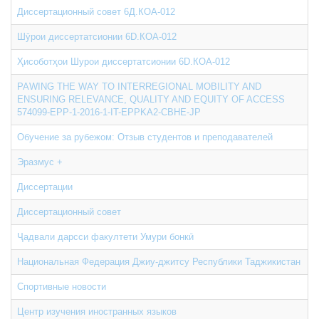
Диссертационный совет 6Д.КОА-012
Шȳрои диссертатсионии 6D.КОА-012
Ҳисоботҳои Шурои диссертатсионии 6D.КОА-012
PAWING THE WAY TO INTERREGIONAL MOBILITY AND
ENSURING RELEVANCE, QUALITY AND EQUITY OF ACCESS
574099-EPP-1-2016-1-IT-EPPKA2-CBHE-JP
Обучение за рубежом: Отзыв студентов и преподавателей
Эразмус +
Диссертации
Диссертационный совет
Ҷадвали дарсси факултети Умури бонкӣ
Национальная Федерация Джиу-джитсу Республики Таджикистан
Спортивные новости
Центр изучения иностранных языков