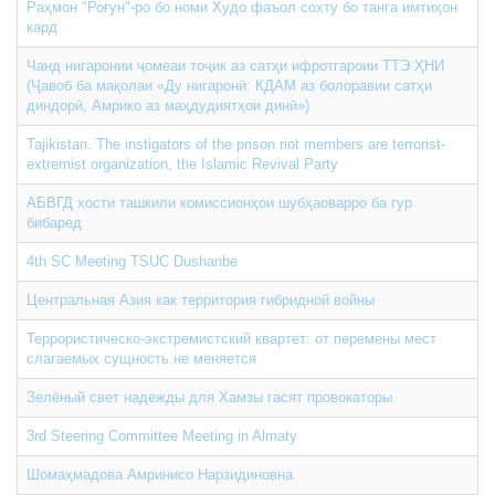
Раҳмон "Роғун"-ро бо номи Худо фаъол сохту бо танга имтиҳон
кард
Чанд нигаронии ҷомеаи тоҷик аз сатҳи ифротгароии ТТЭ ҲНИ
(Ҷавоб ба мақолаи «Ду нигаронӣ: КДАМ аз болоравии сатҳи
диндорӣ, Амрико аз маҳдудиятҳои динӣ»)
Tajikistan. The instigators of the prison riot members are terrorist-
extremist organization, the Islamic Revival Party
АБВГД хости ташкили комиссионҳои шубҳаоварро ба гур
бибаред
4th SC Meeting TSUC Dushanbe
Центральная Азия как территория гибридной войны
Террористическо-экстремистский квартет: от перемены мест
слагаемых сущность не меняется
Зелёный свет надежды для Хамзы гасят провокаторы
3rd Steering Committee Meeting in Almaty
Шомаҳмадова Амринисо Нарзидиновна