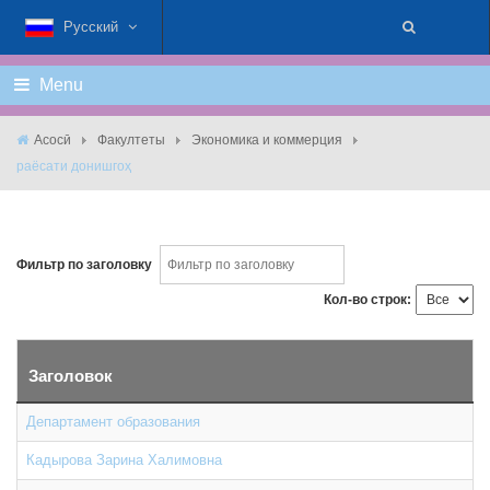
Русский
Menu
Асосӣ
Факултеты
Экономика и коммерция
раёсати донишгоҳ
Фильтр по заголовку
Кол-во строк:
Заголовок
Департамент образования
Кадырова Зарина Халимовна