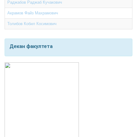
Раджабов Раджаб Кучакович
Акрамов Файз Махрамович
Толибов Кобил Косимович
Декан факултета