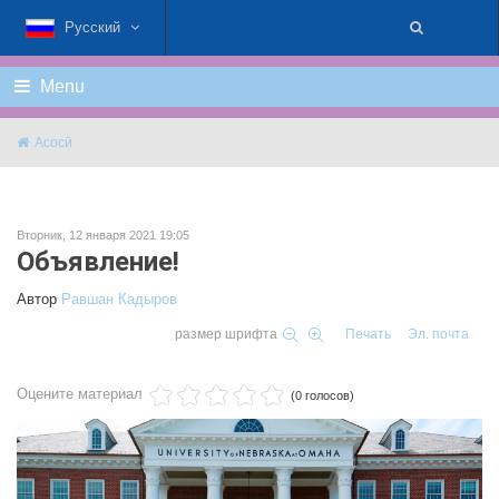
Русский
Menu
Асосӣ
Вторник, 12 января 2021 19:05
Объявление!
Автор
Равшан Кадыров
размер шрифта
Печать
Эл. почта
Оцените материал
(0 голосов)